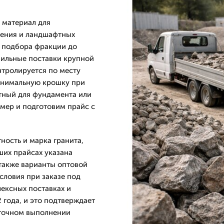
 материал для
щения и ландшафтных
т подбора фракции до
бильные поставки крупной
нтролируется по месту
инимальную крошку при
итный для фундамента или
мер и подготовим прайс с
ность и марка гранита,
аших прайсах указана
 также варианты оптовой
словия при заказе под
лексных поставках и
года, и это подтверждает
 точном выполнении