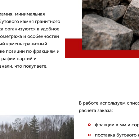
 камня, минимальная
бутового камня гранитного
ка организуются в удобное
илометража и особенностей
вый камень гранитный
кже позиции по фракциям и
графии партий и
нали, что покупаете.
В работе используем списо
расчета заказа:
фракции в мм и сор
поставка бутового 