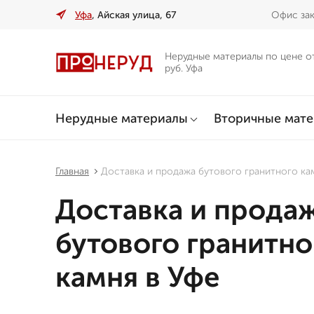
Уфа
, Айская улица, 67
Офис зак
Нерудные материалы по цене о
руб. Уфа
Нерудные материалы
Вторичные мат
Главная
Доставка и продажа бутового гранитного ка
Доставка и прода
бутового гранитно
камня в Уфе