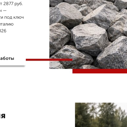
т 2877 руб.
юч —
ги под ключ
италию
026
работы
ня