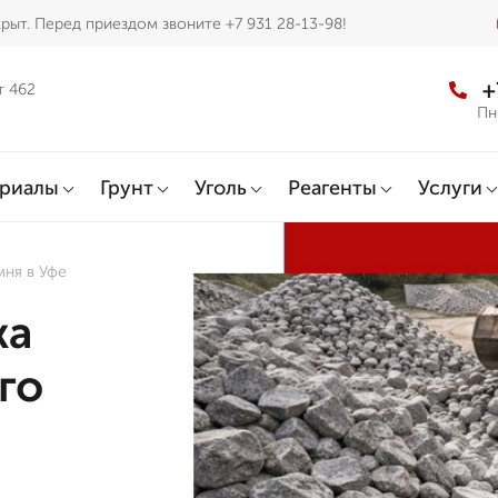
рыт. Перед приездом звоните +7 931 28-13-98!
+
т 462
Пн
ериалы
Грунт
Уголь
Реагенты
Услуги
мня в Уфе
жа
го