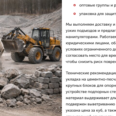
оптовые группы и р
упаковка для защи
Мы выполняем доставку и 
узких подъездов и предла
манипуляторами. Работаем
юридическими лицами, обе
условиях ограниченного д
согласовать место для вре
чтобы снизить риск повре
Технические рекомендации
укладка на цементно-песч
крупных блоков для опор
устройстве подпорных сте
материал выдерживает дли
подвержен выветриванию и
указана цена за куб, а та