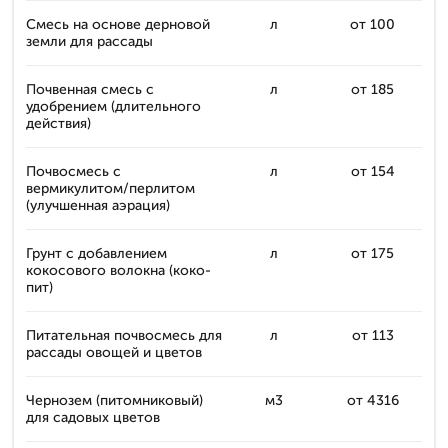
Смесь на основе дерновой
л
от 100
земли для рассады
Почвенная смесь с
л
от 185
удобрением (длительного
действия)
Почвосмесь с
л
от 154
вермикулитом/перлитом
(улучшенная аэрация)
Грунт с добавлением
л
от 175
кокосового волокна (коко-
пит)
Питательная почвосмесь для
л
от 113
рассады овощей и цветов
Чернозем (питомниковый)
м3
от 4316
для садовых цветов