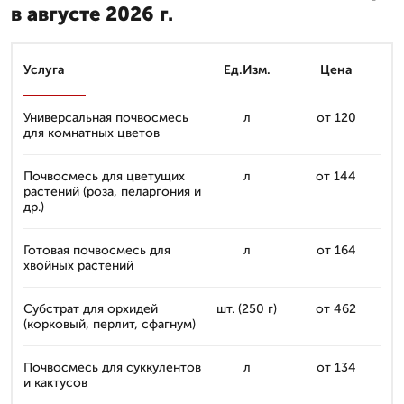
в августе 2026 г.
Услуга
Ед.Изм.
Цена
Универсальная почвосмесь
л
от 120
для комнатных цветов
Почвосмесь для цветущих
л
от 144
растений (роза, пеларгония и
др.)
Готовая почвосмесь для
л
от 164
хвойных растений
Субстрат для орхидей
шт. (250 г)
от 462
(корковый, перлит, сфагнум)
Почвосмесь для суккулентов
л
от 134
и кактусов