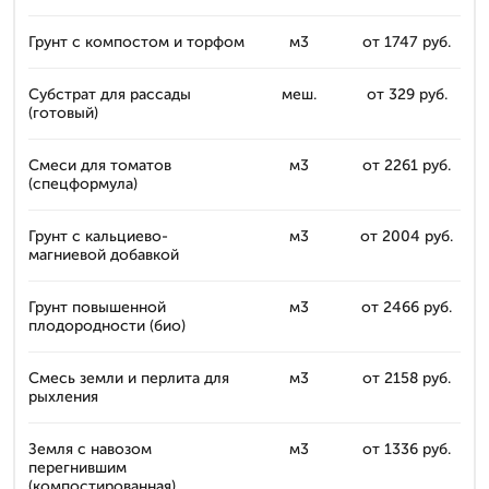
Грунт с компостом и торфом
м3
от 1747 руб.
Субстрат для рассады
меш.
от 329 руб.
(готовый)
Смеси для томатов
м3
от 2261 руб.
(спецформула)
Грунт с кальциево-
м3
от 2004 руб.
магниевой добавкой
Грунт повышенной
м3
от 2466 руб.
плодородности (био)
Смесь земли и перлита для
м3
от 2158 руб.
рыхления
Земля с навозом
м3
от 1336 руб.
перегнившим
(компостированная)