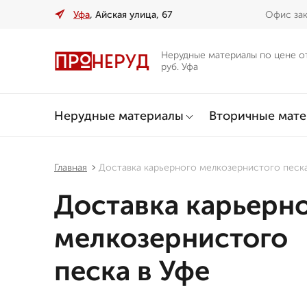
Уфа
, Айская улица, 67
Офис зак
Нерудные материалы по цене о
руб. Уфа
Нерудные материалы
Вторичные мат
Главная
Доставка карьерного мелкозернистого песка
Доставка карьерн
мелкозернистого
песка в Уфе