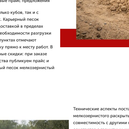
овые прайс предложения
ько кубов, так и с
. Карьерный песок
оставкой в пределах
необходимости разгрузки
 пунктах отмечают
у прямо к месту работ. В
ые скидки: при заказе
бства публикуем прайс и
ный песок мелкозернистый
Технические аспекты пост
мелкозернистого раскрыты
совместимость с другими