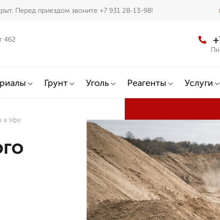
рыт. Перед приездом звоните +7 931 28-13-98!
+
т 462
Пн
ериалы
Грунт
Уголь
Реагенты
Услуги
 в Уфе
ого