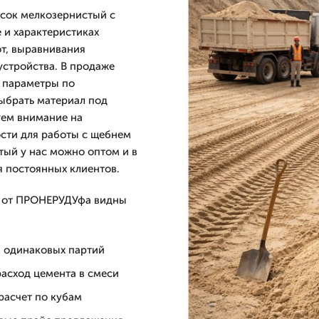
сок мелкозернистый с
 и характеристиках
от, выравнивания
устройства. В продаже
ы параметры по
выбрать материал под
уем внимание на
ости для работы с щебнем
тый у нас можно оптом и в
я постоянных клиентов.
о от ПРОНЕРУДУфа видны
я одинаковых партий
расход цемента в смеси
расчет по кубам