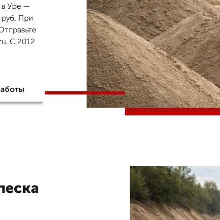
 в Уфе —
 руб. При
 Отправьте
u. С 2012
работы
песка