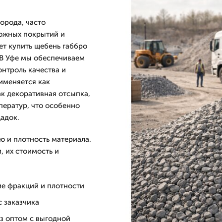
орода, часто
рожных покрытий и
т купить щебень габбро
 В Уфе мы обеспечиваем
онтроль качества и
именяется как
ак декоративная отсыпка,
ператур, что особенно
адок.
 и плотность материала.
, их стоимость и
е фракций и плотности
с заказчика
з оптом с выгодной