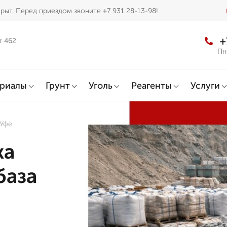
рыт. Перед приездом звоните +7 931 28-13-98!
+
т 462
Пн
ериалы
Грунт
Уголь
Реагенты
Услуги
 Уфе
жа
база