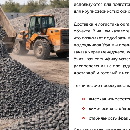
используются для подгото
для крупнозернистых осн
Доставка и логистика орг
объекте. В нашем каталоге
что позволяет подобрать м
подрядчиков Уфа мы предл
заказа через менеджера, 
Учитывая специфику матер
распределения на площадк
доставкой и готовый к ис
Технические преимущества
высокая износосто
химическая стойко
стабильность фрак