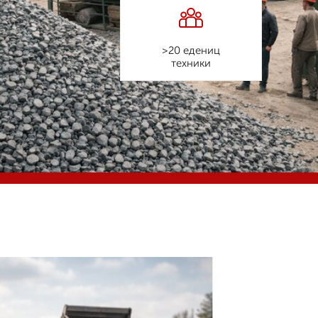
>20 едениц
техники