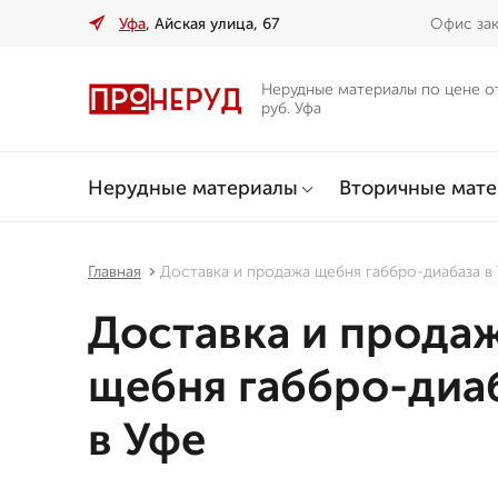
Уфа
, Айская улица, 67
Офис зак
Нерудные материалы по цене о
руб. Уфа
Нерудные материалы
Вторичные мат
Главная
Доставка и продажа щебня габбро-диабаза в
Доставка и прода
щебня габбро-диа
в Уфе