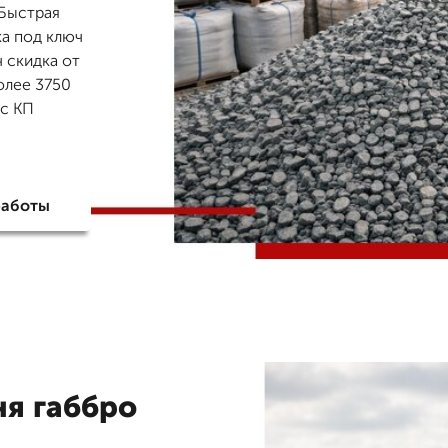
 Быстрая
ка под ключ
ч скидка от
олее 3750
ос КП
работы
ня габбро