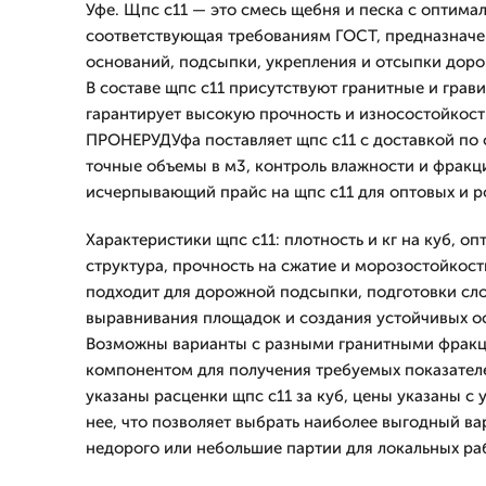
Уфе. Щпс с11 — это смесь щебня и песка с оптима
соответствующая требованиям ГОСТ, предназначе
оснований, подсыпки, укрепления и отсыпки дорог
В составе щпс с11 присутствуют гранитные и грав
гарантирует высокую прочность и износостойкост
ПРОНЕРУДУфа поставляет щпс с11 с доставкой по 
точные объемы в м3, контроль влажности и фракци
исчерпывающий прайс на щпс с11 для оптовых и р
Характеристики щпс с11: плотность и кг на куб, о
структура, прочность на сжатие и морозостойкост
подходит для дорожной подсыпки, подготовки сло
выравнивания площадок и создания устойчивых о
Возможны варианты с разными гранитными фрак
компонентом для получения требуемых показателе
указаны расценки щпс с11 за куб, цены указаны с 
нее, что позволяет выбрать наиболее выгодный ва
недорого или небольшие партии для локальных ра