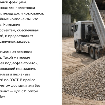
льной фракцией,
нная для подготовки
, площадок и котлованов.
ийные компоненты, что
ь. Компания
объектам, обеспечивая
й, и предоставляет
озничных заказов.
птимальная зерновая
ь. Такой материал
ев под асфальтобетон,
снований под здания.
циями и песчаным
й по ГОСТ. В прайсе
учетом доставки или без
риант — щпс с11 оптом
бот.