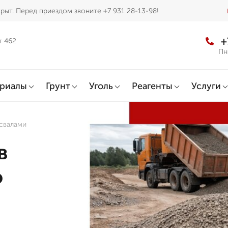
рыт. Перед приездом звоните +7 931 28-13-98!
+
т 462
Пн
ериалы
Грунт
Уголь
Реагенты
Услуги
освалами
в
о