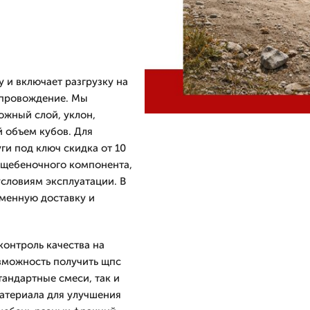
у и включает разгрузку на
опровождение. Мы
ожный слой, уклон,
 объем кубов. Для
уги под ключ скидка от 10
и щебеночного компонента,
условиям эксплуатации. В
еменную доставку и
контроль качества на
зможность получить щпс
тандартные смеси, так и
атериала для улучшения