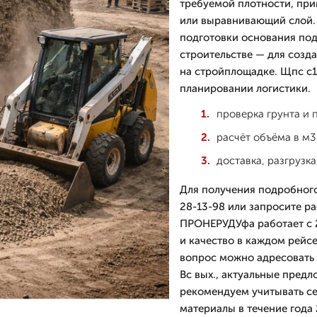
требуемой плотности, при
или выравнивающий слой. 
подготовки основания под
строительстве — для созд
на стройплощадке. Щпс с1
планировании логистики.
проверка грунта и
расчёт объёма в м3 
доставка, разгрузк
Для получения подробного
28-13-98 или запросите ра
ПРОНЕРУДУфа работает с 2
и качество в каждом рейсе
вопрос можно адресовать 
Вс вых., актуальные предл
рекомендуем учитывать се
материалы в течение года 