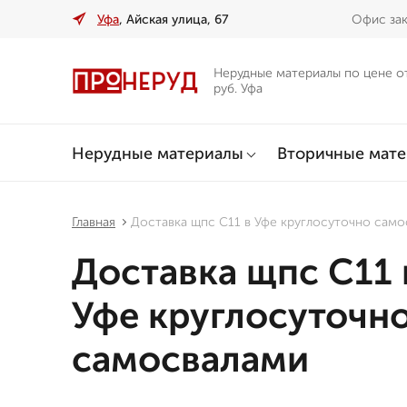
Уфа
, Айская улица, 67
Офис зак
Нерудные материалы по цене о
руб. Уфа
Нерудные материалы
Вторичные мат
Главная
Доставка щпс С11 в Уфе круглосуточно сам
Доставка щпс С11 
Уфе круглосуточн
самосвалами