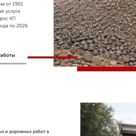
на от 1901
зе услуги
прос КП
года по 2026
работы
ых и дорожных работ в